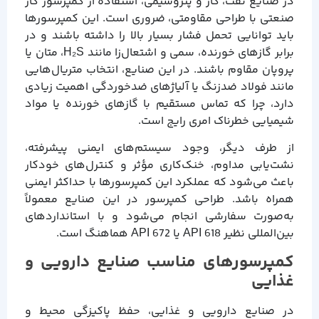
در صنایع نفت، گاز و پتروشیمی، استفاده از کمپرسور گاز
صنعتی با طراحی مقاومتی، ضروری است. این کمپرسورها
باید توانایی تحمل فشار بسیار بالا را داشته باشند و در
برابر گازهای خورنده، سمی و اشتعال‌زا مانند H₂S، متان یا
پروپان مقاوم باشند. در این صنایع، انتخاب متریال‌هایی
مانند فولاد ضدزنگ یا آلیاژهای ضدخوردگی اهمیت زیادی
دارد، چرا که تماس مستقیم با گازهای خورنده یا مواد
شیمیایی خطرناک امری رایج است.
از طرف دیگر، وجود سیستم‌های ایمنی پیشرفته،
نشت‌یابی مداوم، خنک‌کاری مؤثر و کنترل‌های خودکار
باعث می‌شود که عملکرد این کمپرسورها با حداکثر ایمنی
همراه باشد. طراحی کمپرسور در این صنایع معمولاً
به‌صورت سفارشی انجام می‌شود و با استانداردهای
بین‌المللی نظیر API 618 یا API 672 هماهنگ است.
کمپرسورهای مناسب صنایع دارویی و
غذایی
در صنایع دارویی و غذایی، حفظ پاکیزگی محیط و