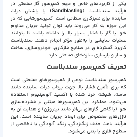
یکی از کاربردهای خاص و مهم کمپرسور گاز صنعتی در
فرآیند سندبلاست (
Sandblasting)
یا پاشش ذرات
ساینده برای تمیزکاری سطحی است. کمپرسورهایی که در
این حوزه به کار می‌روند باید توان تولید جریان مداوم
هوا یا گاز با فشار بسیار بالا را داشته باشند تا بتوانند
عملیات سایشی را به‌طور مؤثر انجام دهند. سندبلاست
کاربرد گسترده‌ای در صنایع فلزکاری، خودروسازی، ساخت
و ساز و بازسازی سازه‌های صنعتی دارد.
تعریف کمپرسور سندبلاست
کمپرسور سندبلاست نوعی از کمپرسورهای صنعتی است
که برای تأمین فشار بالا جهت پرتاب ذرات ساینده مانند
ماسه، شیشه خرد شده یا اکسید آلومینیوم استفاده
می‌شود. عملکرد این کمپرسورها مبتنی بر فشرده‌سازی
هوا (یا گاهی گازهای بی‌اثر مانند نیتروژن) و هدایت آن به
نازل‌های مخصوص برای ایجاد جریان ساینده است. این
فرآیند باعث حذف زنگ‌زدگی، رنگ، آلودگی یا ناخالصی از
سطوح فلزی یا بتنی می‌شود.