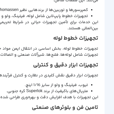
می‌کند. این قطعات شامل:
کمپرسورها و توربین‌ها از برندهایی نظیر Solar، Kobelco، Thomassen و Howden.
تجهیزات خطوط پایپ‌لاین شامل لوله، فیتینگ، ولو و فلنج تا سایز 66 اینچ از برندهای utermuth
این خدمات برای تأمین تجهیزات حیاتی در شرایط تحریمی
بین‌المللی هستند.
تجهیزات خطوط لوله
تجهیزات خطوط لوله، بخش اساسی در انتقال ایمن مواد خ
تجهیزات شامل لوله‌ها، فلنج‌ها، شیرآلات صنعتی و اتصالات 
تجهیزات ابزار دقیق و کنترلی
تجهیزات ابزار دقیق نقش کلیدی در نظارت و کنترل فرآیندها
تیوب، فیتینگ و ولو از سایز 1/16 اینچ.
متریال‌های باکیفیت از برند Superlok کره جنوبی.
این تجهیزات با هدف افزایش دقت و بهره‌وری طراحی شده‌ا
تامین فن و بلوئرهای صنعتی