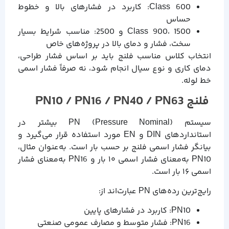
Class 600: کاربرد در فشارهای بالا و خطوط
حساس
Class 900، 1500 و 2500: مناسب شرایط بسیار
سخت، فشار و دمای بالا در پروژه‌های خاص
انتخاب کلاس مناسب فلنج باید بر اساس فشار طراحی،
دمای کاری و نوع سیال انجام شود، نه صرفاً فشار اسمی
خط لوله.
فلنج PN10 / PN16 / PN40 / PN63
سیستم PN (Pressure Nominal) بیشتر در
استانداردهای DIN و EN مورد استفاده قرار می‌گیرد و
بیانگر فشار اسمی فلنج بر حسب بار است. به‌عنوان مثال،
PN10 به‌معنای فشار اسمی ۱۰ بار و PN16 به‌معنای فشار
اسمی ۱۶ بار است.
رایج‌ترین رده‌های PN عبارت‌اند از:
PN10: کاربرد در فشارهای پایین
PN16: فشار متوسط و مصارف عمومی صنعتی