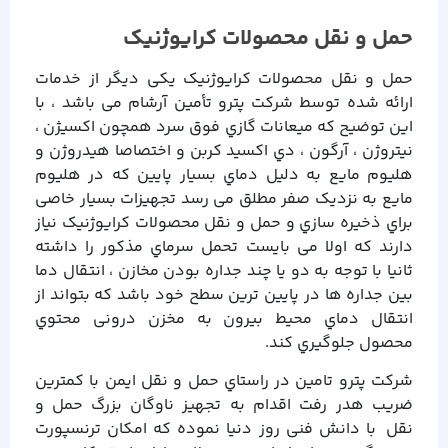
حمل و نقل محصولات کرایوژنیک
حمل و نقل محصولات کرایوژنیک یکی دیگر از خدمات
ارائه شده توسط شرکت پترو تأمین آرشام می باشد ، با
این توضیح که میعانات گازي فوق سرد همچون اکسیژن ،
نیتروژن ، آرگون ، دي اکسید کربن و اختصاصا هیدروژن و
هلیوم مایع به دلیل دماي بسیار پایین که در هلیوم
مایع به نزدیک صفر مطلق می رسد تجهیزات بسیار خاصی
براي ذخیره سازي و حمل و نقل محصولات کرایوژنیک نیاز
دارند که اولا می بایست تحمل سرماي مذکور را داشته
ثانیا با توجه به دو یا چند جداره بودن مخازن ، انتقال دما
بین جداره ها در پایین ترین سطح خود باشد که بتواند از
انتقال دماي محیط بیرون به مخزن درونی محتوي
محصول جلوگیري کند.
شرکت پترو تامین در راستاي حمل و نقل ایمن با کمترین
ضریب هدر رفت اقدام به تجهیز ناوگان بزرگ حمل و
نقل با دانش فنی روز دنیا نموده که امکان ترنسپورت