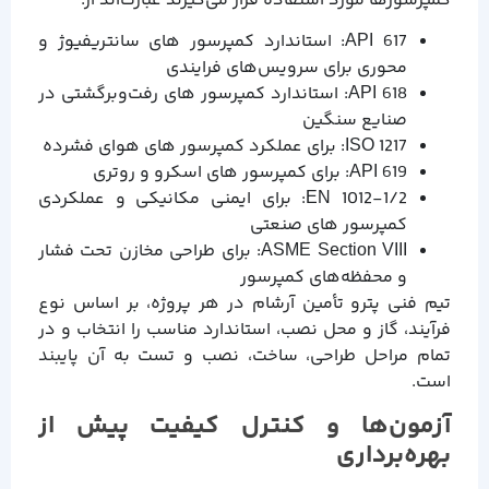
کمپرسورها مورد استفاده قرار می‌گیرند عبارت‌اند از:
API 617: استاندارد کمپرسور های سانتریفیوژ و
محوری برای سرویس‌های فرایندی
API 618: استاندارد کمپرسور های رفت‌و‌برگشتی در
صنایع سنگین
ISO 1217: برای عملکرد کمپرسور های هوای فشرده
API 619: برای کمپرسور های اسکرو و روتری
EN 1012-1/2: برای ایمنی مکانیکی و عملکردی
کمپرسور های صنعتی
ASME Section VIII: برای طراحی مخازن تحت فشار
و محفظه‌های کمپرسور
تیم فنی پترو تأمین آرشام در هر پروژه، بر اساس نوع
فرآیند، گاز و محل نصب، استاندارد مناسب را انتخاب و در
تمام مراحل طراحی، ساخت، نصب و تست به آن پایبند
است.
آزمون‌ها و کنترل کیفیت پیش از
بهره‌برداری