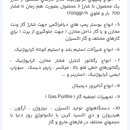
یک محصول تا شارژ 3 محصول بصورت هم زمان تا فشار
700 بار و فلوي 1700ggl/h
5- انواع بوستر پمپ هاي دیافراگمی جهت شارژ گاز ونت
مخازن و یا گاز داخل مخازن ( جهت جلوگیري از پرت ) براي
گازهاي مختلف و گاز اکسیژن
6- انواع شیرآلات استیم بلند و استیم کوتاه کرایوژنیک.
7- انواع رگلاتور کنترل فشار مخازن کرایوژنیک ،
رگلاتورهاي خطی فلو بالا ، میکسر ، راپچر دیسک ، سوپاپ
ایمنی کرایوژنیک ، استرینر و ….
8- انواع آنالیزور دیجیتال
9- تجهیزات تصفیه گاز ( Gas Purifire )
10- دستگاههاي تولید اکسیژن ، نیتروژن ، آرگون ،
هیدروژن و دي اکسید کربن با تکنولوژي روز دنیا با
حجمهاي مختلف در فازهاي مایع و گاز