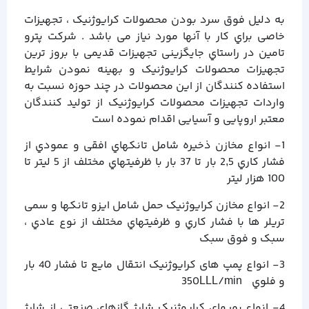
به دلیل فوق سرد بودن محصولات کرایوژنیک ، تجهیزات
خاصی براي کار با آنها مورد نیاز می باشد . شرکت پترو
تامین در راستاي جایگزینی تجهیزات قدیمی با بروز ترین
تجهیزات محصولات کرایوژنیک و بهینه نمودن شرایط
استفاده کنندگان از این محصولات در چند حوزه نسبت به
واردات تجهیزات محصولات کرایوژنیک از تولید کنندگان
معتبر اروپایی و آسیایی اقدام نموده است
1- انواع مخازن ذخیره شامل تانکهاي افقی و عمودي از
فشار کاري 2,5 بار تا 37 بار با ظرفیتهاي مختلف از 5 لیتر تا
100 هزار لیتر
2- انواع مخازن کرایوژنیک حمل شامل ایزو تانکها و سمی
تریلر ها با فشار کاري و ظرفیتهاي مختلف از نوع عادي ،
سبک و فوق سبک
3- انواع پمپ های کرایوژنیک انتقال مایع تا فشار 40 بار
و فلوي 350LLL/min
4- انواع پمپهاي کرایوژنیک شارژ گازهاي صنعتی از شارژ