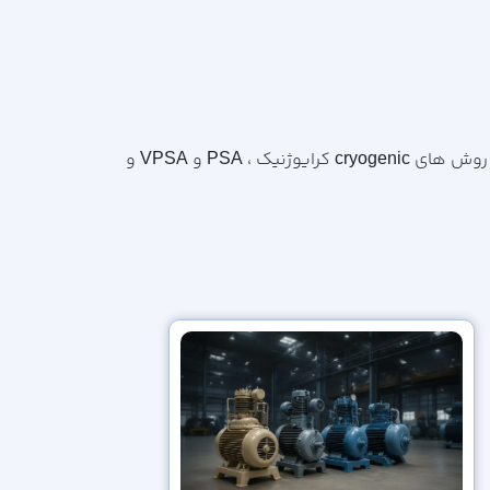
یکی از پیشروان حرفه ایی در زمینه تامین، نصب، راه اندازی و بهره برداری از واحد های تفکیک هوا air separation unit به روش های cryogenic کرایوژنیک ، PSA و VPSA و