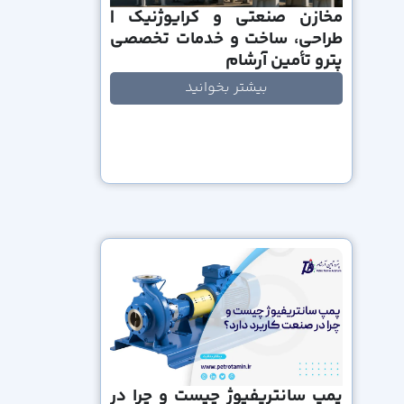
مخازن صنعتی و کرایوژنیک |
طراحی، ساخت و خدمات تخصصی
پترو تأمین آرشام
بیشتر بخوانید
پمپ سانتریفیوژ چیست و چرا در