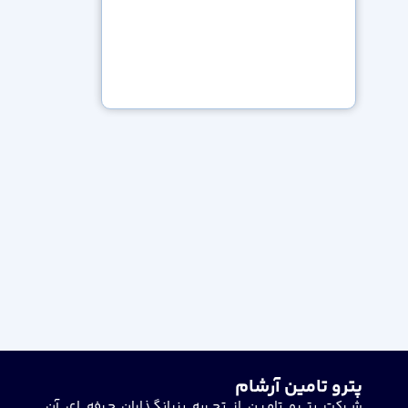
پترو تامین آرشام
شــرکت پتـــرو تامـیـن از تجــربه بنیانگـذاران حـرفه ای آن