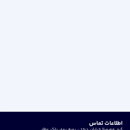
اطلاعات تماس
کرج مهرویلا خیابان درختی روبه روی پارک عطار