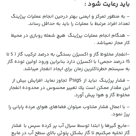
باید رعایت شود
:
– به منظور تمركز و ایمنی بهتر درحین انجام عملیات پرژینگ
تعداد افراد مرتبط با عملیات را باید به حداقل رساند.
– هنگام انجام عملیات پرژینگ هیچ شعله روبازی در محیط
كار مجاز نمیباشد .
-انفجار مخلوط گاز و اكسیژن بستگی به درصد تركیب گاز ( 5 تا
15 درصد حجمی) با اكسیژن دارد بنابراین ورود اولین توده گاز
به سیستم خطرناكترین زمان برای ایجاد انفجار میباشد.
– فشار پرژینگ نباید از Psig5 تجاوز نماید. افزایش بیش از
این مقدار ممكن است یك تغییر محسوس در محدوده انفجار
مخلوط گاز و هوا پیش آورد.
– با اعمال فشار متناوب میتوان فضاهای هوای مرده پایانی را
پرژ نمود.
-مایع گیرها را ابتدا توسط سیال آب پر كرده سپس با فشار
گاز تخلیه میكنیم تا گاز بشكل پتوئی بالای سطح آب در مایع