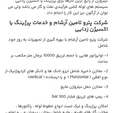
نیتروژن از رایج ترین گازها برای پرژینگ یا اکسیژن زدایی
سیستم های لوله کشی فرآیندی نفت و گاز می باشد ولی می
توان از آرگون نیز این کار را انجام داد .
شرکت پترو تامین آرشام و خدمات پرژینگ یا
اکسیژن زدایی
شرکت پترو تامین آرشام با بهره گیری از تجهیزات به روز خود
شامل
1- اواپراتور هایی با حجم تزریق 10000 نرمال متر مکعب بر
ساعت
2- مخازن ذخیره شامل ایزو تانک ها و تانکر های کرایوژنیک از
نوع افقی ( Horizontal ) و یا ایستاده ( vertical)
3- مخازن حمل نیتروژن مایع
4- پمپ های تزریق فشار 300 bar
امکان پرژینگ و لیک تست انواع خطوط لوله ، راکتورها ،
مخازن گاز های طبیعی مایع شامل بوتان ، پروپان و … و تمامی