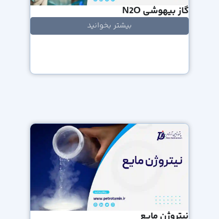
گاز بیهوشی N2O
بیشتر بخوانید
نیتروژن مایع