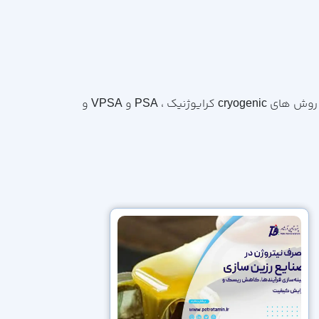
یکی از پیشروان حرفه ایی در زمینه تامین، نصب، راه اندازی و بهره برداری از واحد های تفکیک هوا air separation unit به روش های cryogenic کرایوژنیک ، PSA و VPSA و